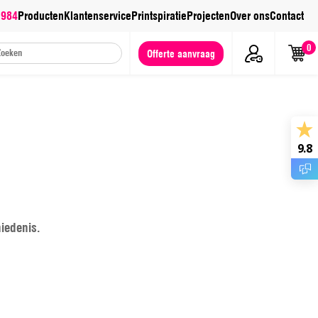
 984
Producten
Klantenservice
Printspiratie
Projecten
Over ons
Contact
0
Offerte aanvraag
9.8
iedenis.