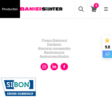
0
Producten
Privacy Statement
Disclaimer
9.8
Algemene voorwaarden
Klantenservice
Aanleverspecificaties