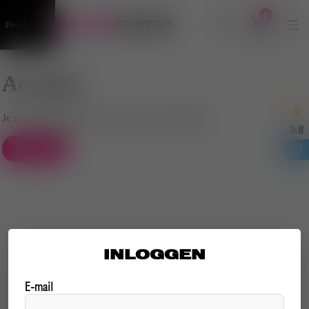
0
Producten
Account
Je moet ingelogd zijn om je account te bekijken
9.8
Inloggen
INLOGGEN
E-mail