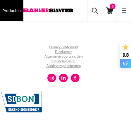
0
Producten
Privacy Statement
Disclaimer
9.8
Algemene voorwaarden
Klantenservice
Aanleverspecificaties