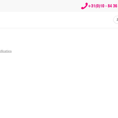
+31(0)10 - 84 36
ficaties