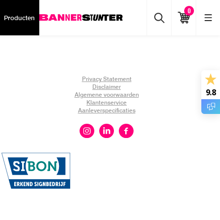
0
Producten
Privacy Statement
Disclaimer
9.8
Algemene voorwaarden
Klantenservice
Aanleverspecificaties