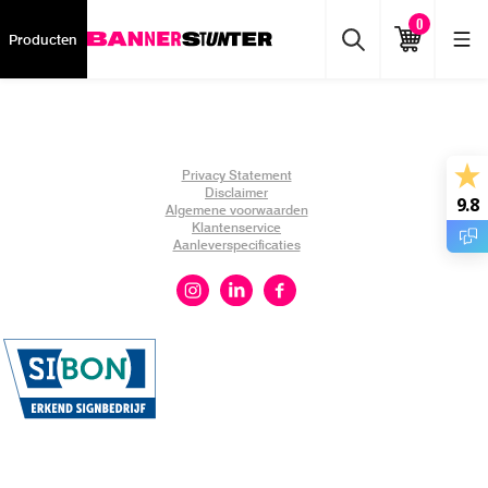
0
Producten
Privacy Statement
Disclaimer
9.8
Algemene voorwaarden
Klantenservice
Aanleverspecificaties