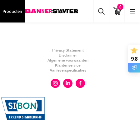
0
Producten
Privacy Statement
Disclaimer
9.8
Algemene voorwaarden
Klantenservice
Aanleverspecificaties