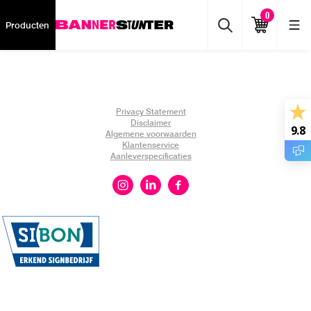
0
Producten
Privacy Statement
Disclaimer
9.8
Algemene voorwaarden
Klantenservice
Aanleverspecificaties