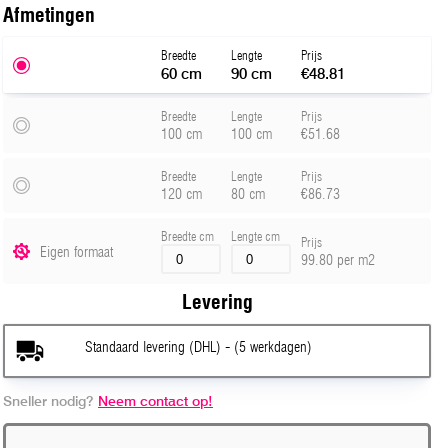
Afmeting
en
Breedte
Lengte
Prijs
60 cm
90 cm
€48.81
Breedte
Lengte
Prijs
100 cm
100 cm
€51.68
Breedte
Lengte
Prijs
120 cm
80 cm
€86.73
Breedte cm
Lengte cm
Prijs
Eigen formaat
99.80 per m2
Levering
Standaard levering (DHL) - (5 werkdagen)
Sneller nodig?
Neem contact op!