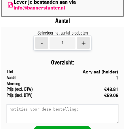
Lever je bestanden aan via
info@bannerstunter.nl
Aantal
Selecteer het aantal producten
-
+
Overzicht:
Acrylaat (helder)
Titel
1
Aantal
Afmeting
€48.81
Prijs (excl. BTW)
€59.06
Prijs (incl. BTW)