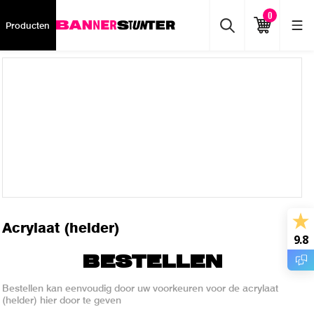
0
Producten
Acrylaat (helder)
9.8
BESTELLEN
Bestellen kan eenvoudig door uw voorkeuren voor de acrylaat
(helder) hier door te geven