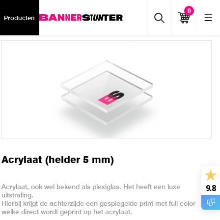
0
Producten
Acrylaat (helder 5 mm)
Acrylaat, ook wel bekend als plexiglas. Het heeft een luxe
9.8
uitstraling.
Hierbij krijgt de achterzijde een gespiegelde print met full color
welke direct wordt geprint op het acrylaat.