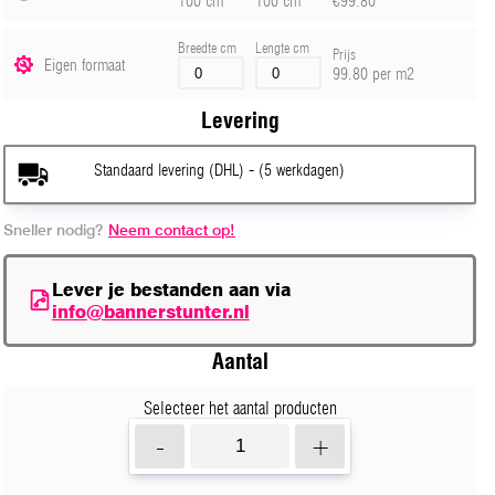
100 cm
100 cm
€99.80
Breedte cm
Lengte cm
Prijs
Eigen formaat
99.80 per m2
Levering
Standaard levering (DHL) - (5 werkdagen)
Sneller nodig?
Neem contact op!
Lever je bestanden aan via
info@bannerstunter.nl
Aantal
Selecteer het aantal producten
-
+