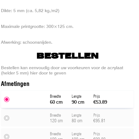
Dikte: 5 mm (ca. 5,82 kg./m2)
Maximale printgrootte: 300×125 cm.
Afwerking: schoonsnijden.
BESTELLEN
Bestellen kan eenvoudig door uw voorkeuren voor de acrylaat
(helder 5 mm) hier door te geven
Afmeting
en
Breedte
Lengte
Prijs
60 cm
90 cm
€53.89
Breedte
Lengte
Prijs
120 cm
80 cm
€95.81
Breedte
Lengte
Prijs