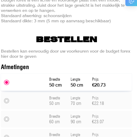
strakke uitstraling. Juist door het lage gewicht is het makkelijk te
verwerken en op te hangen.
Standaard afwerking: schoonsnijden
Standaard dikte: 3 mm (5 mm op aanvraag beschikbaar)
BESTELLEN
Bestellen kan eenvoudig door uw voorkeuren voor de budget forex
hier door te geven
Afmeting
en
Breedte
Lengte
Prijs
50 cm
50 cm
€20.73
Breedte
Lengte
Prijs
50 cm
70 cm
€22.18
Breedte
Lengte
Prijs
60 cm
90 cm
€23.07
Breedte
Lengte
Prijs