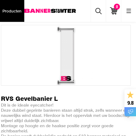
0
Producten
RVS Gevelbanier L
9.8
Dit is de ideale eyecatcher!
Deze dubbel geprinte banieren staan altijd strak, zelfs wanneer er
nauwelijks wind staat. Hierdoor is het oppervlak met uw boodschap
vrijwel altijd duidelijk zichtbaar.
Montage op hoogte en de haakse positie zorgt voor goede
zichtbaarheid.
De banier wordt dubbelzijdig gedrukt op 610 banner materiaal en