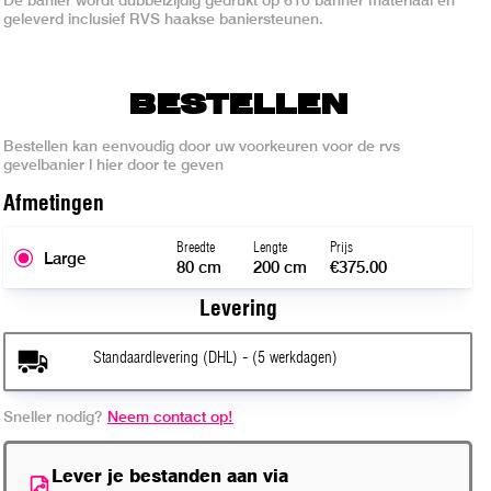
geleverd inclusief RVS haakse baniersteunen.
BESTELLEN
Bestellen kan eenvoudig door uw voorkeuren voor de rvs
gevelbanier l hier door te geven
Afmeting
en
Breedte
Lengte
Prijs
Large
80 cm
200 cm
€375.00
Levering
Standaardlevering (DHL) - (5 werkdagen)
Sneller nodig?
Neem contact op!
Lever je bestanden aan via