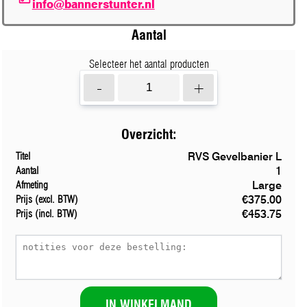
info@bannerstunter.nl
Aantal
Selecteer het aantal producten
-
+
Overzicht:
RVS Gevelbanier L
Titel
1
Aantal
Large
Afmeting
€375.00
Prijs (excl. BTW)
€453.75
Prijs (incl. BTW)
IN WINKELMAND