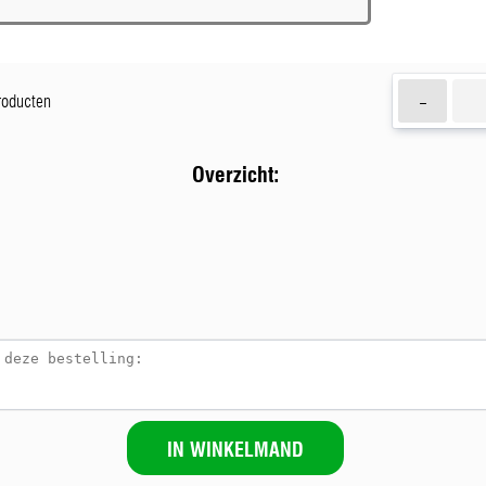
-
producten
Overzicht:
IN WINKELMAND