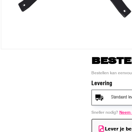
BESTE
Bestellen kan eenvou
Levering
Standaard le
Sneller nodig?
Neem 
Lever je b