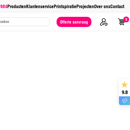
 984
Producten
Klantenservice
Printspiratie
Projecten
Over ons
Contact
0
Offerte aanvraag
9.8