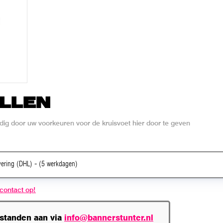
LLEN
dig door uw voorkeuren voor de kruisvoet hier door te geven
vering (DHL) - (5 werkdagen)
contact op!
estanden aan via
info@bannerstunter.nl