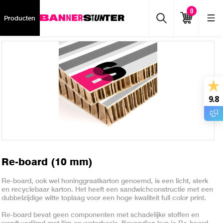
0
Producten
9.8
Re-board (10 mm)
Re-board, ook wel honinggraatkarton genoemd, is een licht, sterk
en recyclebaar karton. Het heeft een sandwichconstructie met een
dubbelzijdige witte toplaag voor een hoge kwaliteit full color print.
Re-board bevat geen componenten met schadelijke stoffen en
wordt verlijmd met lijm op waterbasis. Bovendien kun je Re-board