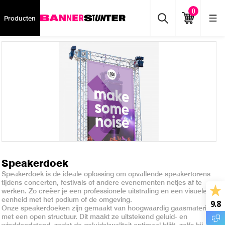
0
Producten
Speakerdoek
Speakerdoek is de ideale oplossing om opvallende speakertorens
tijdens concerten, festivals of andere evenementen netjes af te
werken. Zo creëer je een professionele uitstraling en een visuele
eenheid met het podium of de omgeving.
9.8
Onze speakerdoeken zijn gemaakt van hoogwaardig gaasmateriaal
met een open structuur. Dit maakt ze uitstekend geluid- en
winddoorlatend, zodat de geluidskwaliteit optimaal blijft, zelfs bij