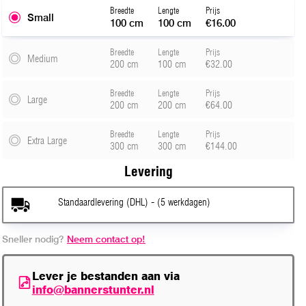
Breedte
Lengte
Prijs
Small
100 cm
100 cm
€16.00
Breedte
Lengte
Prijs
Medium
200 cm
100 cm
€32.00
Breedte
Lengte
Prijs
Large
200 cm
200 cm
€64.00
Breedte
Lengte
Prijs
Extra Large
300 cm
300 cm
€144.00
Levering
Standaardlevering (DHL) - (5 werkdagen)
Sneller nodig?
Neem contact op!
Lever je bestanden aan via
info@bannerstunter.nl