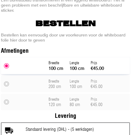
geen probleem met een beschrijfbare en uitwisbare whiteboard
sticker.
BESTELLEN
Bestellen kan eenvoudig door uw voorkeuren voor de whiteboard
folie hier door te geven
Afmeting
en
Breedte
Lengte
Prijs
100 cm
100 cm
€45.00
Breedte
Lengte
Prijs
200 cm
100 cm
€45.00
Breedte
Lengte
Prijs
120 cm
80 cm
€45.00
Levering
Standaard levering (DHL) - (5 werkdagen)