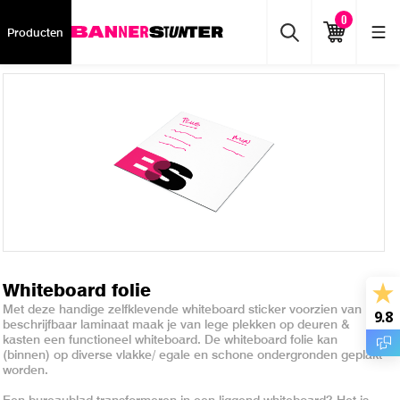
0
Producten
Whiteboard folie
Met deze handige zelfklevende whiteboard sticker voorzien van
9.8
beschrijfbaar laminaat maak je van lege plekken op deuren &
kasten een functioneel whiteboard. De whiteboard folie kan
(binnen) op diverse vlakke/ egale en schone ondergronden geplakt
worden.
Een bureaublad transformeren in een liggend whiteboard? Het is