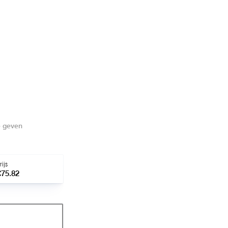
e geven
rijs
€75.82