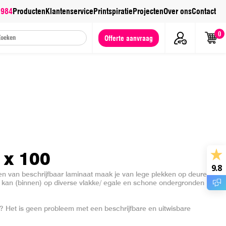
 984
Producten
Klantenservice
Printspiratie
Projecten
Over ons
Contact
0
Offerte aanvraag
 x 100
9.8
en van beschrijfbaar laminaat maak je van lege plekken op deuren
e kan (binnen) op diverse vlakke/ egale en schone ondergronden
? Het is geen probleem met een beschrijfbare en uitwisbare