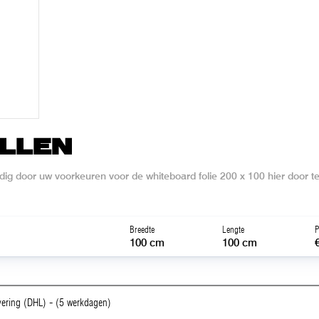
LLEN
ig door uw voorkeuren voor de whiteboard folie 200 x 100 hier door t
Breedte
Lengte
P
100 cm
100 cm
vering (DHL) - (5 werkdagen)