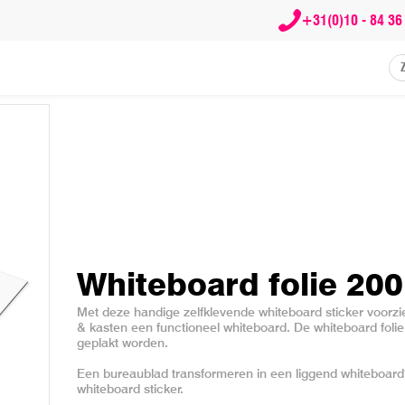
+31(0)10 - 84 36
Whiteboard folie 200
Met deze handige zelfklevende whiteboard sticker voorzi
& kasten een functioneel whiteboard. De whiteboard foli
geplakt worden.
Een bureaublad transformeren in een liggend whiteboard
whiteboard sticker.