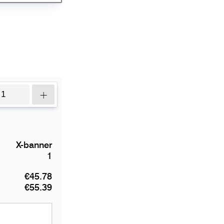
+
X-banner
1
€45.78
€55.39