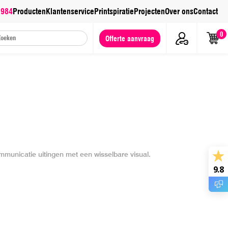
 984
Producten
Klantenservice
Printspiratie
Projecten
Over ons
Contact
0
Offerte aanvraag
municatie uitingen met een wisselbare visual.
9.8