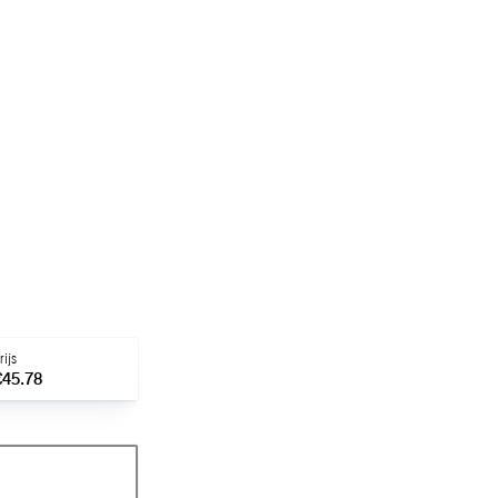
rijs
€45.78