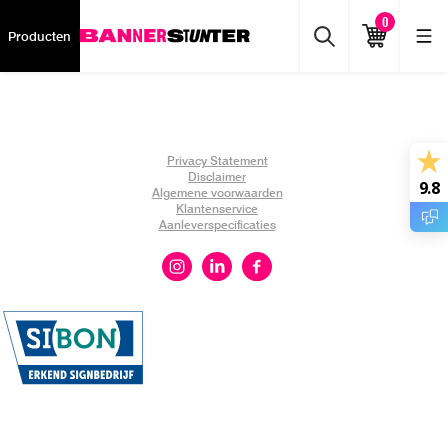
0
Producten
Privacy Statement
Disclaimer
9.8
Algemene voorwaarden
Klantenservice
Aanleverspecificaties