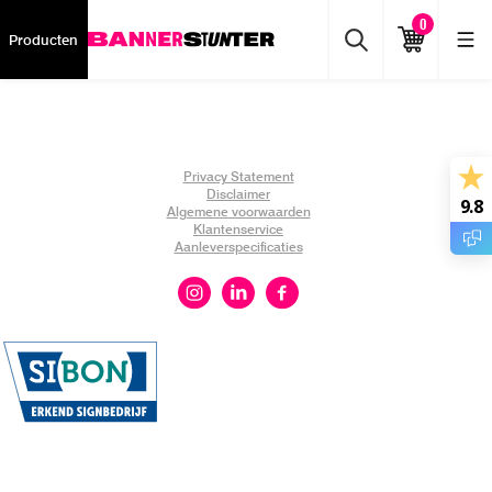
0
Producten
Privacy Statement
Disclaimer
9.8
Algemene voorwaarden
Klantenservice
Aanleverspecificaties